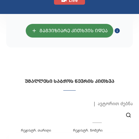
Live
ᲒᲐᲒᲕᲘᲖᲘᲐᲠᲔ ᲙᲘᲗᲮᲕᲘᲡ ᲘᲓᲔᲐ
ᲣᲛᲐᲦᲚᲔᲡᲘ ᲡᲐᲑᲭᲝᲡ ᲬᲔᲕᲠᲘᲡ ᲙᲘᲗᲮᲕᲐ
ავტორით ძებნა
რეგისტრ. თარიღი
რეგისტრ. ნომერი
ავ