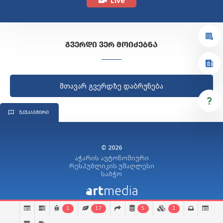
Live
ᲒᲕᲔᲠᲓᲘ ᲕᲔᲠ ᲛᲝᲘᲫᲔᲑᲜᲐ
მთავარ გვერდზე დაბრუნება
ᲣᲙᲣᲙᲐᲕᲨᲘᲠᲘ
© 2026
აჭარის ავტონომიური
რესპუბლიკის უმაღლესი
საბჭო
1
17
5
1