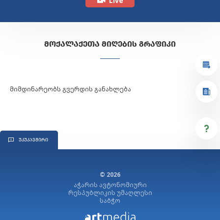
Live
ᲛᲝᲥᲐᲚᲐᲥᲔᲗᲐ ᲛᲘᲦᲔᲑᲘᲡ ᲒᲠᲐᲤᲘᲙᲘ
მიმდინარეობს გვერდის განახლება
ᲣᲙᲣᲙᲐᲕᲨᲘᲠᲘ
© 2026
აჭარის ავტონომიური
რესპუბლიკის უმაღლესი
საბჭო