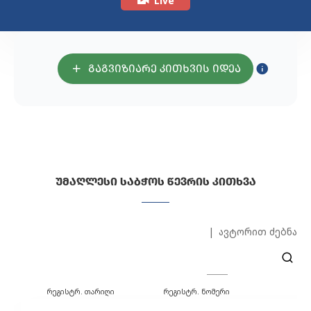
Live
ᲒᲐᲒᲕᲘᲖᲘᲐᲠᲔ ᲙᲘᲗᲮᲕᲘᲡ ᲘᲓᲔᲐ
ᲣᲛᲐᲦᲚᲔᲡᲘ ᲡᲐᲑᲭᲝᲡ ᲬᲔᲕᲠᲘᲡ ᲙᲘᲗᲮᲕᲐ
ავტორით ძებნა
რეგისტრ. თარიღი
რეგისტრ. ნომერი
ავ