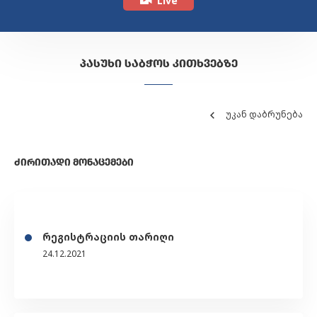
Live
ᲞᲐᲡᲣᲮᲘ ᲡᲐᲑᲭᲝᲡ ᲙᲘᲗᲮᲕᲔᲑᲖᲔ
უკან დაბრუნება
ᲫᲘᲠᲘᲗᲐᲓᲘ ᲛᲝᲜᲐᲪᲔᲛᲔᲑᲘ
რეგისტრაციის თარიღი
24.12.2021