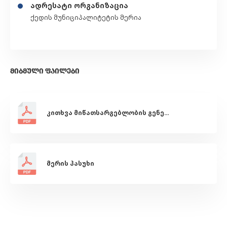
ადრესატი ორგანიზაცია
ქედის მუნიციპალიტეტის მერია
ᲛᲘᲑᲛᲣᲚᲘ ᲤᲐᲘᲚᲔᲑᲘ
კითხვა მიწათსარგებლობის გენერალური გეგმის თაობაზე
მერის პასუხი