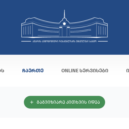
ᲢᲡ
ᲩᲐᲔᲠᲗᲔ
ONLINE ᲡᲔᲠᲕᲘᲡᲔᲑᲘ
ᲒᲐᲒᲕᲘᲖᲘᲐᲠᲔ ᲙᲘᲗᲮᲕᲘᲡ ᲘᲓᲔᲐ