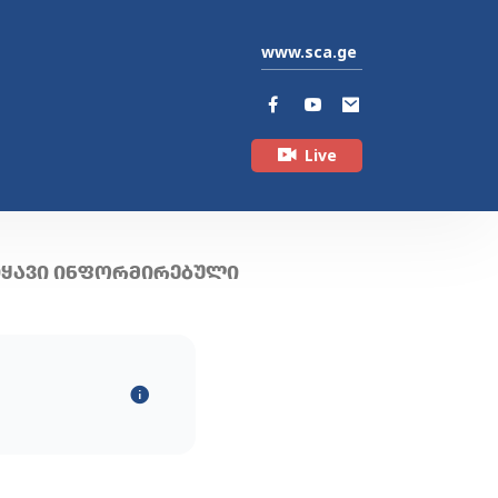
www.sca.ge
Live
ᲘᲧᲐᲕᲘ ᲘᲜᲤᲝᲠᲛᲘᲠᲔᲑᲣᲚᲘ