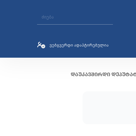
ვებგვერდი ადაპტირებულია
ᲓᲐᲣᲙᲐᲕᲨᲘᲠᲓᲘ ᲓᲔᲞᲣᲢᲐ