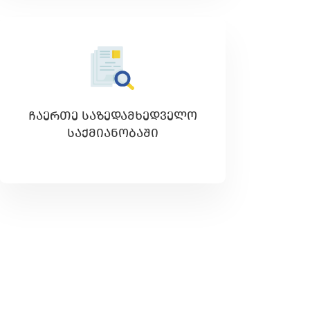
ᲩᲐᲔᲠᲗᲔ ᲡᲐᲖᲔᲓᲐᲛᲮᲔᲓᲕᲔᲚᲝ
ᲡᲐᲥᲛᲘᲐᲜᲝᲑᲐᲨᲘ