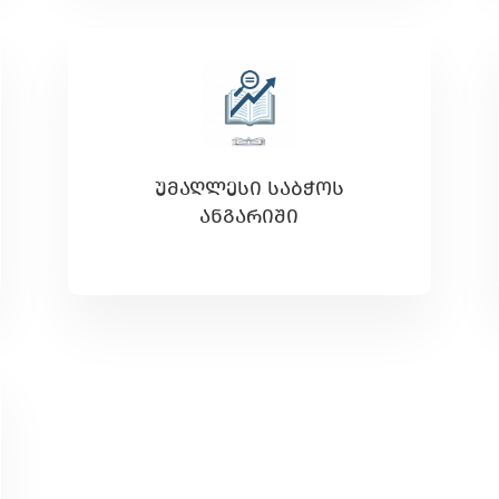
ᲣᲛᲐᲦᲚᲔᲡᲘ ᲡᲐᲑᲭᲝᲡ
ᲐᲜᲒᲐᲠᲘᲨᲘ