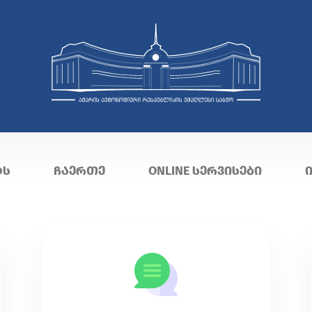
ᲢᲡ
ᲩᲐᲔᲠᲗᲔ
ONLINE ᲡᲔᲠᲕᲘᲡᲔᲑᲘ