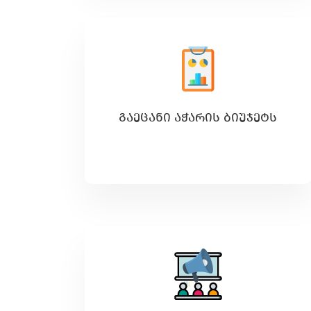
ᲒᲐᲔᲪᲐᲜᲘ ᲐᲭᲐᲠᲘᲡ ᲑᲘᲣᲯᲔᲢᲡ