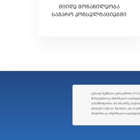
ᲛᲘᲘᲦᲔ ᲛᲝᲜᲐᲬᲘᲚᲔᲝᲑᲐ
ᲡᲐᲯᲐᲠᲝ ᲙᲝᲜᲡᲣᲚᲢᲐᲪᲘᲔᲑᲨᲘ
ვებსაიტი შექმნილია ევროკავშირისა (EU) 
მხარდაჭერით და ინფორმაციის თავისუფლებ
თანამშრომლობით. მის შინაარსზე პასუხი
უმაღლესი საბჭო და, შესაძლოა, იგი არ გა
პროგრამისა და ინფორმაციის თავისუფლები