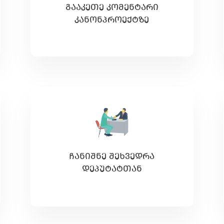
ᲒᲐᲐᲙᲔᲗᲔ ᲙᲝᲛᲔᲜᲢᲐᲠᲘ
ᲙᲐᲜᲝᲜᲞᲠᲝᲔᲥᲢᲖᲔ
ᲩᲐᲜᲘᲨᲜᲔ ᲨᲔᲮᲕᲔᲓᲠᲐ
ᲓᲔᲞᲣᲢᲐᲢᲗᲐᲜ