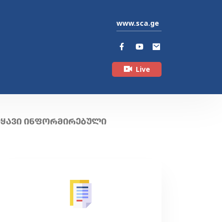
www.sca.ge
Live
ᲘᲧᲐᲕᲘ ᲘᲜᲤᲝᲠᲛᲘᲠᲔᲑᲣᲚᲘ