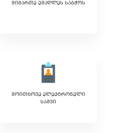
ᲛᲘᲛᲐᲠᲗᲔ ᲣᲛᲐᲦᲚᲔᲡ ᲡᲐᲑᲭᲝᲡ
ᲛᲝᲘᲗᲮᲝᲕᲔ ᲔᲚᲔᲥᲢᲠᲝᲜᲣᲚᲘ
ᲡᲐᲨᲕᲘ