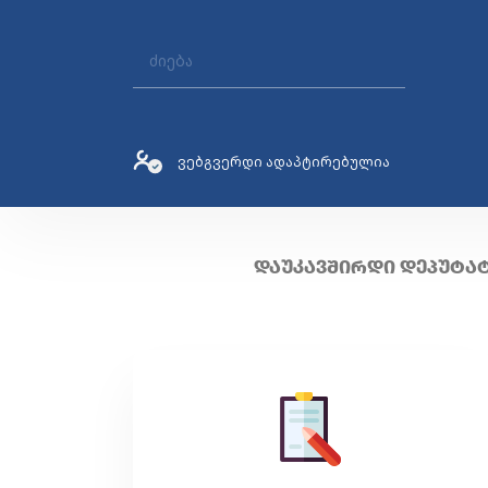
ვებგვერდი ადაპტირებულია
ᲓᲐᲣᲙᲐᲕᲨᲘᲠᲓᲘ ᲓᲔᲞᲣᲢᲐ