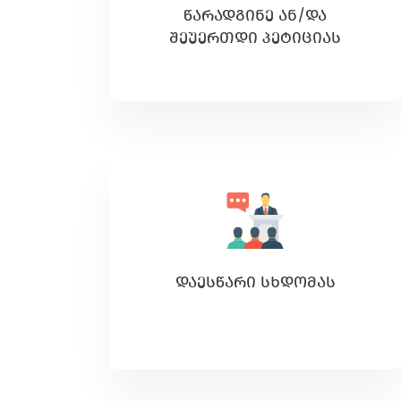
ᲬᲐᲠᲐᲓᲒᲘᲜᲔ ᲐᲜ/ᲓᲐ
ᲨᲔᲣᲔᲠᲗᲓᲘ ᲞᲔᲢᲘᲪᲘᲐᲡ
ᲓᲐᲔᲡᲬᲐᲠᲘ ᲡᲮᲓᲝᲛᲐᲡ