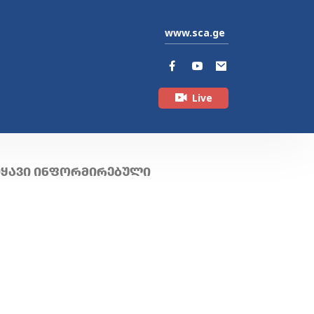
www.sca.ge
Live
ᲘᲧᲐᲕᲘ ᲘᲜᲤᲝᲠᲛᲘᲠᲔᲑᲣᲚᲘ