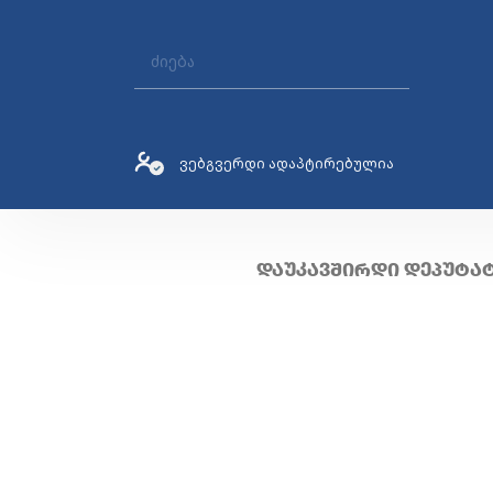
ვებგვერდი ადაპტირებულია
ᲓᲐᲣᲙᲐᲕᲨᲘᲠᲓᲘ ᲓᲔᲞᲣᲢᲐ