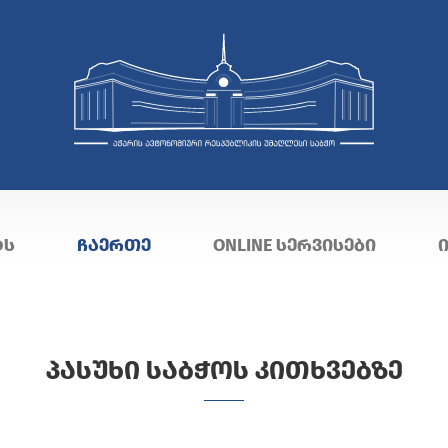
ᲢᲡ
ᲩᲐᲔᲠᲗᲔ
ONLINE ᲡᲔᲠᲕᲘᲡᲔᲑᲘ
ᲞᲐᲡᲣᲮᲘ ᲡᲐᲑᲭᲝᲡ ᲙᲘᲗᲮᲕᲔᲑᲖᲔ