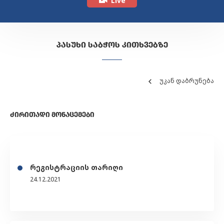
Live
ᲞᲐᲡᲣᲮᲘ ᲡᲐᲑᲭᲝᲡ ᲙᲘᲗᲮᲕᲔᲑᲖᲔ
უკან დაბრუნება
ᲫᲘᲠᲘᲗᲐᲓᲘ ᲛᲝᲜᲐᲪᲔᲛᲔᲑᲘ
რეგისტრაციის თარიღი
24.12.2021