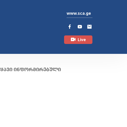
www.sca.ge
Live
ᲘᲧᲐᲕᲘ ᲘᲜᲤᲝᲠᲛᲘᲠᲔᲑᲣᲚᲘ