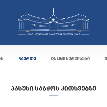
ᲢᲡ
ᲩᲐᲔᲠᲗᲔ
ONLINE ᲡᲔᲠᲕᲘᲡᲔᲑᲘ
ᲞᲐᲡᲣᲮᲘ ᲡᲐᲑᲭᲝᲡ ᲙᲘᲗᲮᲕᲔᲑᲖᲔ