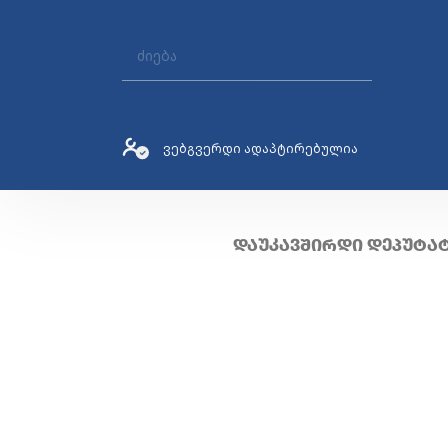
ვებგვერდი ადაპტირებულია
ᲓᲐᲣᲙᲐᲕᲨᲘᲠᲓᲘ ᲓᲔᲞᲣᲢᲐ