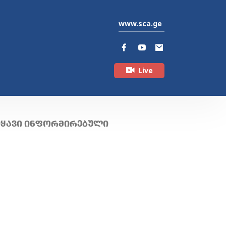
www.sca.ge
Live
ᲘᲧᲐᲕᲘ ᲘᲜᲤᲝᲠᲛᲘᲠᲔᲑᲣᲚᲘ