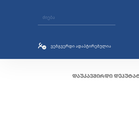
ვებგვერდი ადაპტირებულია
ᲓᲐᲣᲙᲐᲕᲨᲘᲠᲓᲘ ᲓᲔᲞᲣᲢᲐ