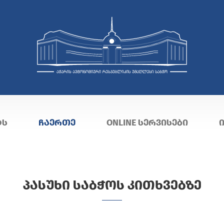
ᲢᲡ
ᲩᲐᲔᲠᲗᲔ
ONLINE ᲡᲔᲠᲕᲘᲡᲔᲑᲘ
ᲞᲐᲡᲣᲮᲘ ᲡᲐᲑᲭᲝᲡ ᲙᲘᲗᲮᲕᲔᲑᲖᲔ