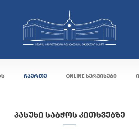
ᲢᲡ
ᲩᲐᲔᲠᲗᲔ
ONLINE ᲡᲔᲠᲕᲘᲡᲔᲑᲘ
ᲞᲐᲡᲣᲮᲘ ᲡᲐᲑᲭᲝᲡ ᲙᲘᲗᲮᲕᲔᲑᲖᲔ