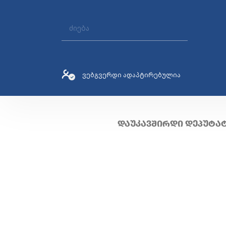
ვებგვერდი ადაპტირებულია
ᲓᲐᲣᲙᲐᲕᲨᲘᲠᲓᲘ ᲓᲔᲞᲣᲢᲐ