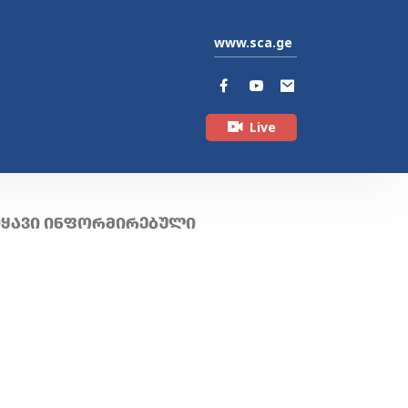
www.sca.ge
Live
ᲘᲧᲐᲕᲘ ᲘᲜᲤᲝᲠᲛᲘᲠᲔᲑᲣᲚᲘ