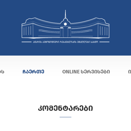
ᲢᲡ
ᲩᲐᲔᲠᲗᲔ
ONLINE ᲡᲔᲠᲕᲘᲡᲔᲑᲘ
ᲙᲝᲛᲔᲜᲢᲐᲠᲔᲑᲘ