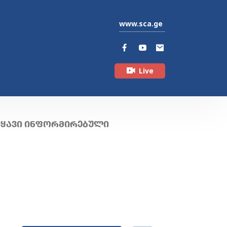
www.sca.ge
Live
ᲘᲧᲐᲕᲘ ᲘᲜᲤᲝᲠᲛᲘᲠᲔᲑᲣᲚᲘ