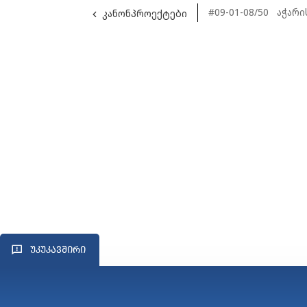
#09-01-08/50
კანონპროექტები
ᲣᲙᲣᲙᲐᲕᲨᲘᲠᲘ