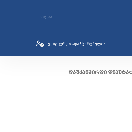
ვებგვერდი ადაპტირებულია
ᲓᲐᲣᲙᲐᲕᲨᲘᲠᲓᲘ ᲓᲔᲞᲣᲢᲐ