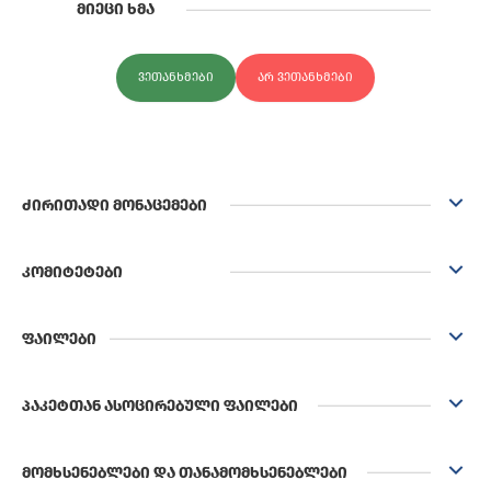
ᲛᲘᲔᲪᲘ ᲮᲛᲐ
ᲕᲔᲗᲐᲜᲮᲛᲔᲑᲘ
ᲐᲠ ᲕᲔᲗᲐᲜᲮᲛᲔᲑᲘ
ᲫᲘᲠᲘᲗᲐᲓᲘ ᲛᲝᲜᲐᲪᲔᲛᲔᲑᲘ
ᲙᲝᲛᲘᲢᲔᲢᲔᲑᲘ
ᲤᲐᲘᲚᲔᲑᲘ
ᲞᲐᲙᲔᲢᲗᲐᲜ ᲐᲡᲝᲪᲘᲠᲔᲑᲣᲚᲘ ᲤᲐᲘᲚᲔᲑᲘ
ᲛᲝᲛᲮᲡᲔᲜᲔᲑᲚᲔᲑᲘ ᲓᲐ ᲗᲐᲜᲐᲛᲝᲛᲮᲡᲔᲜᲔᲑᲚᲔᲑᲘ