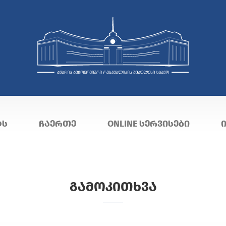
ᲢᲡ
ᲩᲐᲔᲠᲗᲔ
ONLINE ᲡᲔᲠᲕᲘᲡᲔᲑᲘ
ᲒᲐᲛᲝᲙᲘᲗᲮᲕᲐ