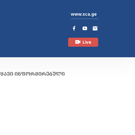
www.sca.ge
Live
ᲘᲧᲐᲕᲘ ᲘᲜᲤᲝᲠᲛᲘᲠᲔᲑᲣᲚᲘ