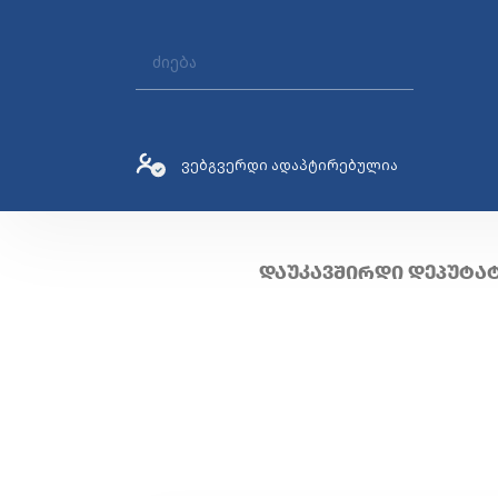
ვებგვერდი ადაპტირებულია
ᲓᲐᲣᲙᲐᲕᲨᲘᲠᲓᲘ ᲓᲔᲞᲣᲢᲐ